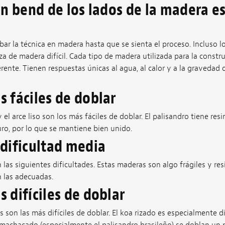
un bend de los lados de la madera e
ar la técnica en madera hasta que se sienta el proceso. Incluso l
a de madera difícil. Cada tipo de madera utilizada para la constr
rente. Tienen respuestas únicas al agua, al calor y a la gravedad 
 fáciles de doblar
 el arce liso son los más fáciles de doblar. El palisandro tiene res
duro, por lo que se mantiene bien unido.
dificultad media
 las siguientes dificultades. Estas maderas son algo frágiles y res
n las adecuadas.
 difíciles de doblar
son las más difíciles de doblar. El koa rizado es especialmente difí
o machacado (especialmente el palisandro brasileño) se doblan un 