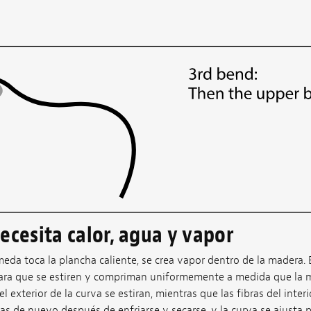
ecesita calor, agua y vapor
da toca la plancha caliente, se crea vapor dentro de la madera. 
 para que se estiren y compriman uniformemente a medida que la 
del exterior de la curva se estiran, mientras que las fibras del inte
das de nuevo después de enfriarse y secarse, y la curva se ajust