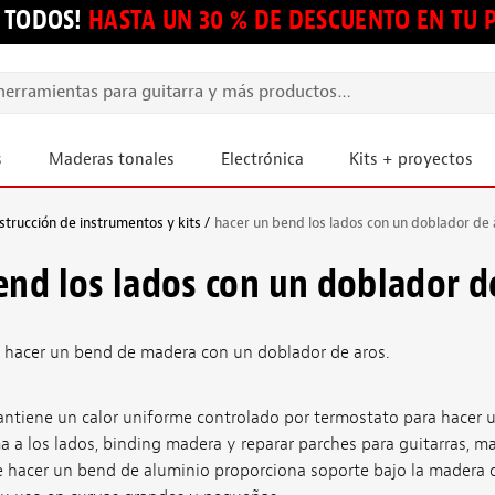
 TODOS!
HASTA UN 30 % DE DESCUENTO EN TU
s
Maderas tonales
Electrónica
Kits + proyectos
strucción de instrumentos y kits
hacer un bend los lados con un doblador de 
end los lados con un doblador d
 hacer un bend de madera con un doblador de aros.
antiene un calor uniforme controlado por termostato para hacer 
ma a los lados, binding madera y reparar parches para guitarras, ma
e hacer un bend de aluminio proporciona soporte bajo la madera 