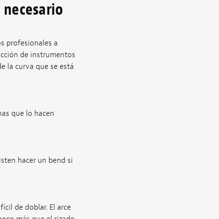
s necesario
os profesionales a
ucción de instrumentos
de la curva que se está
inas que lo hacen
isten hacer un bend si
cil de doblar. El arce
poco más que el rizado