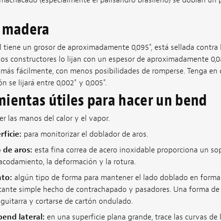
a madera
l tiene un grosor de aproximadamente 0,095", está sellada contra
os constructores lo lijan con un espesor de aproximadamente 0,0
más fácilmente, con menos posibilidades de romperse. Tenga en 
 se lijará entre 0,002" y 0,005".
mientas útiles para hacer un bend
r las manos del calor y el vapor.
ficie:
para monitorizar el doblador de aros.
 de aros:
esta fina correa de acero inoxidable proporciona un so
acodamiento, la deformación y la rotura.
nto:
algún tipo de forma para mantener el lado doblado en forma
nte simple hecho de contrachapado y pasadores. Una forma de
guitarra y cortarse de cartón ondulado.
end lateral:
en una superficie plana grande, trace las curvas de 