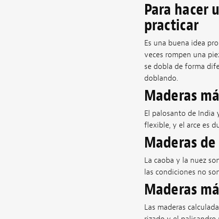
Para hacer 
practicar
Es una buena idea prob
veces rompen una piez
se dobla de forma dife
doblando.
Maderas más
El palosanto de India y
flexible, y el arce es 
Maderas de 
La caoba y la nuez son
las condiciones no so
Maderas más
Las maderas calculadas 
rizado y el palisandr