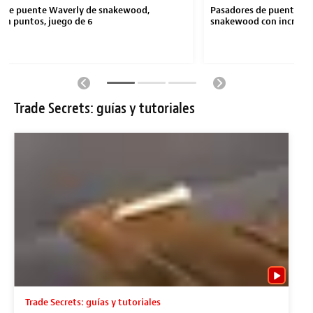
 de puente Waverly de snakewood,
Pasadores de puente Wa
sin puntos, juego de 6
snakewood con incrusta
Trade Secrets: guías y tutoriales
Trade Secrets: guías y tutoriales