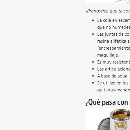
¡Pronostico que te co
La cola en escam
que no humedezc
Las juntas de co
resina alifática
“encrespamiento
maquillaje.
Es muy resistente
Las articulacion
A base de agua, 
Se utilizó en lo
guitarras/mando
¿Qué pasa con 