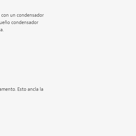
a, con un condensador
queño condensador
a.
amento. Esto ancla la