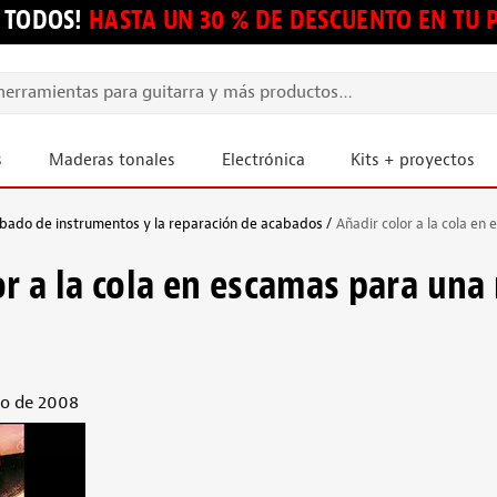
 TODOS!
HASTA UN 30 % DE DESCUENTO EN TU
s
Maderas tonales
Electrónica
Kits + proyectos
abado de instrumentos y la reparación de acabados
Añadir color a la cola en
or a la cola en escamas para una
io de 2008