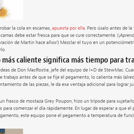
probar la cola en escamas,
apuesta por ella
. Pero úsalo antes de l
 escamas debe estar fresca para que se cure correctamente. (¡Apren
paración de Martin hace años!) Mezclar el tuyo en un potenciómet
lo.
ás caliente significa más tiempo para tr
 ideas de Don MacRostie, jefe del equipo de I+D de StewMac. Cu
trabajo antes de que se fije el pegamento, lo calienta más (alred
ntamiento de las piezas, le da esa ventaja adicional para lograr 
n frasco de mostaza Grey Poupon, hizo un trípode para sujetarl
 es para comenzar el día rápidamente. En lugar de esperar a que e
 pegamento, este equipo pone el pegamento a temperatura de fun