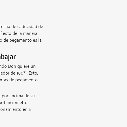
a fecha de caducidad de
dí esto de la manera
ro de pegamento es la
abajar
ando Don quiere un
edor de 180°). Esto,
juntas de pegamento
o por encima de su
l potenciómetro
cionamiento en 5