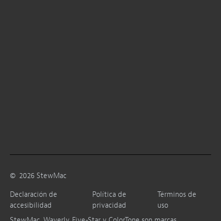
©
2026
StewMac
Declaración de
Política de
Términos de
accesibilidad
privacidad
uso
StewMac, Waverly, Five-Star y ColorTone son marcas