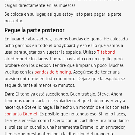
caigan directamente en las muescas.
Se coloca en su lugar, así que estoy listo para pegar la parte
posterior.
Pegue la parte posterior
En lugar de abrazaderas, usamos bandas de goma. He colocado
ocho ganchos en todo el bodyboard y eso es lo que vamos a
usar para sujetarlos y sujetar la espalda. Utilizo
Titebond
alrededor de los lados. Podría suavizarlo con un cepillo, pero
probaré con los dedos y tendré que limpiar un poco. Muchas
vueltas con las
bandas de binding
. Asegúrese de tener una
presión uniforme en todo momento. Dejaré que la espalda se
seque durante al menos 45 minutos.
Dan:
El tono ya está sucediendo. Buen trabajo, Steve. Ahora
tenemos que recortar ese voladizo del que hablamos, y voy a
hacer que Steve lo haga. Ha hecho un montón de ellos con este
conjunto Dremel
. Es posible que no tengas eso. Si no lo haces,
te voy a enseñar cómo hacerlo con un cuchillo y una lima. Tanto
si utilizas un cuchillo, una herramienta Dremel o un enrutador,
tienes que prestar atención a la dirección del grano o te