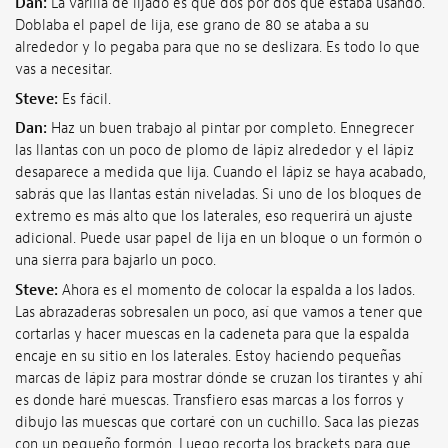
Dan:
La varilla de lijado es que dos por dos que estaba usando.
Doblaba el papel de lija, ese grano de 80 se ataba a su
alrededor y lo pegaba para que no se deslizara. Es todo lo que
vas a necesitar.
Steve:
Es fácil.
Dan:
Haz un buen trabajo al pintar por completo. Ennegrecer
las llantas con un poco de plomo de lápiz alrededor y el lápiz
desaparece a medida que lija. Cuando el lápiz se haya acabado,
sabrás que las llantas están niveladas. Si uno de los bloques de
extremo es más alto que los laterales, eso requerirá un ajuste
adicional. Puede usar papel de lija en un bloque o un formón o
una sierra para bajarlo un poco.
Steve:
Ahora es el momento de colocar la espalda a los lados.
Las abrazaderas sobresalen un poco, así que vamos a tener que
cortarlas y hacer muescas en la cadeneta para que la espalda
encaje en su sitio en los laterales. Estoy haciendo pequeñas
marcas de lápiz para mostrar dónde se cruzan los tirantes y ahí
es donde haré muescas. Transfiero esas marcas a los forros y
dibujo las muescas que cortaré con un cuchillo. Saca las piezas
con un pequeño formón. Luego recorta los brackets para que