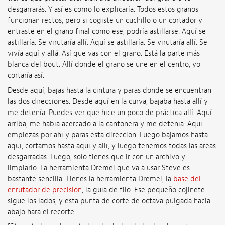
desgarrarás. Y así es como lo explicaría. Todos estos granos
funcionan rectos, pero si cogiste un cuchillo o un cortador y
entraste en el grano final como ese, podría astillarse. Aquí se
astillaría. Se virutaría allí. Aquí se astillaría. Se virutaría allí. Se
vivía aquí y allá. Así que vas con el grano. Está la parte más
blanca del bout. Allí donde el grano se une en el centro, yo
cortaría así.
Desde aquí, bajas hasta la cintura y paras donde se encuentran
las dos direcciones. Desde aquí en la curva, bajaba hasta allí y
me detenía. Puedes ver que hice un poco de práctica allí. Aquí
arriba, me había acercado a la cantonera y me detenía. Aquí
empiezas por ahí y paras esta dirección. Luego bajamos hasta
aquí, cortamos hasta aquí y allí, y luego tenemos todas las áreas
desgarradas. Luego, solo tienes que ir con un archivo y
limpiarlo. La herramienta Dremel que va a usar Steve es
bastante sencilla. Tienes la herramienta Dremel, la
base del
enrutador de precisión
, la guía de filo. Ese pequeño cojinete
sigue los lados, y esta punta de corte de octava pulgada hacia
abajo hará el recorte.