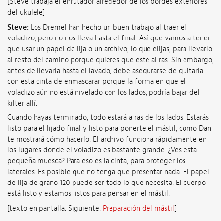
[Steve trabaja el enrutador alrededor de los bordes exteriores
del ukulele]
Steve:
Los Dremel han hecho un buen trabajo al traer el
voladizo, pero no nos lleva hasta el final. Así que vamos a tener
que usar un papel de lija o un archivo, lo que elijas, para llevarlo
al resto del camino porque quieres que esté al ras. Sin embargo,
antes de llevarla hasta el lavado, debe asegurarse de quitarla
con esta cinta de enmascarar porque la forma en que el
voladizo aún no está nivelado con los lados, podría bajar del
kilter allí.
Cuando hayas terminado, todo estará a ras de los lados. Estarás
listo para el lijado final y listo para ponerte el mástil, como Dan
te mostrará cómo hacerlo. El archivo funciona rápidamente en
los lugares donde el voladizo es bastante grande. ¿Ves esta
pequeña muesca? Para eso es la cinta, para proteger los
laterales. Es posible que no tenga que presentar nada. El papel
de lija de grano 120 puede ser todo lo que necesita. El cuerpo
está listo y estamos listos para pensar en el mástil.
[texto en pantalla: Siguiente:
Preparación del mástil
]