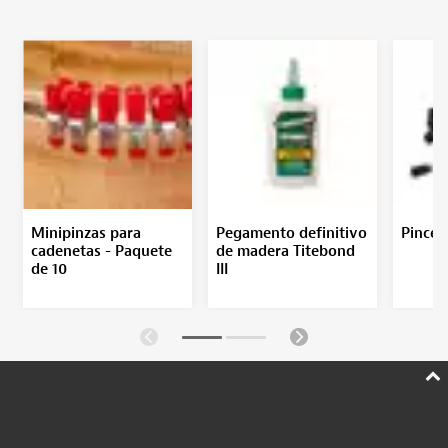
Minipinzas para
Pegamento definitivo
Pincel
cadenetas - Paquete
de madera Titebond
de 10
III