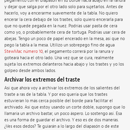
pegamento con el diapasón en su borde hacia abajo en la ranura
y dejar que salga por el otro lado solo para sujetarlos. Antes de
hacerlo, voy a encerarme suavemente de la tabla. No quiero
encerar la cera debajo de los trastes, solo quiero encerarla para
que no quede pegada en la nuez. Podrías usar pasta de cera
como yo, o probablemente cera de tortuga. Podrías usar cera de
abejas. Tengo un poco de papel encerado en la mesa, así que no
pego la tabla a la mesa. Utilizo un sobrepego fino de agua
StewMac número 10
, el pegamento correrá por la ranura y
goteará hacia el otro lado. Una vez que se cura, realmente
sujeta los extremos delanteros hacia abajo y los trastes y yo los
golpeo desde ambos lados.
Archivar los extremos del traste
Así que ahora voy a archivar los extremos de los salientes del
traste a ras de la tabla. Y por eso quería que los trastes
estuvieran lo más cerca posible del borde para facilitar el
archivado. Así que estoy usando un corte doble, supongo que lo
llamaría un archivo bastar, un poco áspero. Lo sostengo así. Esa
es una forma de guardar el archivo. Y eso es de dos maneras.
¿Ves esos dedos? Te guiarán a lo largo del diapasón o de este