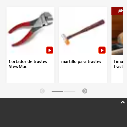
¡AHOR
Cortador de trastes
martillo para trastes
Limas 
StewMac
traste