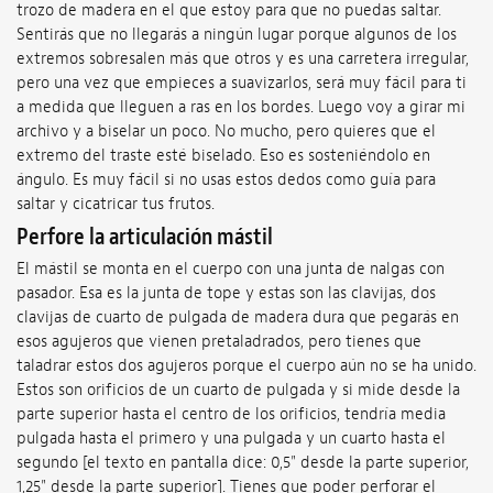
trozo de madera en el que estoy para que no puedas saltar.
Sentirás que no llegarás a ningún lugar porque algunos de los
extremos sobresalen más que otros y es una carretera irregular,
pero una vez que empieces a suavizarlos, será muy fácil para ti
a medida que lleguen a ras en los bordes. Luego voy a girar mi
archivo y a biselar un poco. No mucho, pero quieres que el
extremo del traste esté biselado. Eso es sosteniéndolo en
ángulo. Es muy fácil si no usas estos dedos como guía para
saltar y cicatricar tus frutos.
Perfore la articulación mástil
El mástil se monta en el cuerpo con una junta de nalgas con
pasador. Esa es la junta de tope y estas son las clavijas, dos
clavijas de cuarto de pulgada de madera dura que pegarás en
esos agujeros que vienen pretaladrados, pero tienes que
taladrar estos dos agujeros porque el cuerpo aún no se ha unido.
Estos son orificios de un cuarto de pulgada y si mide desde la
parte superior hasta el centro de los orificios, tendría media
pulgada hasta el primero y una pulgada y un cuarto hasta el
segundo [el texto en pantalla dice: 0,5" desde la parte superior,
1,25" desde la parte superior]. Tienes que poder perforar el