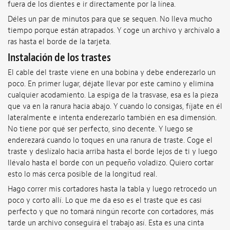
fuera de los dientes e ir directamente por la línea.
Déles un par de minutos para que se sequen. No lleva mucho
tiempo porque están atrapados. Y coge un archivo y archívalo a
ras hasta el borde de la tarjeta.
Instalación de los trastes
El cable del traste viene en una bobina y debe enderezarlo un
poco. En primer lugar, déjate llevar por este camino y elimina
cualquier acodamiento. La espiga de la trasvase, esa es la pieza
que va en la ranura hacia abajo. Y cuando lo consigas, fíjate en él
lateralmente e intenta enderezarlo también en esa dimensión.
No tiene por qué ser perfecto, sino decente. Y luego se
enderezará cuando lo toques en una ranura de traste. Coge el
traste y deslízalo hacia arriba hasta el borde lejos de ti y luego
llévalo hasta el borde con un pequeño voladizo. Quiero cortar
esto lo más cerca posible de la longitud real.
Hago correr mis cortadores hasta la tabla y luego retrocedo un
poco y corto allí. Lo que me da eso es el traste que es casi
perfecto y que no tomará ningún recorte con cortadores, más
tarde un archivo conseguirá el trabajo así. Esta es una cinta