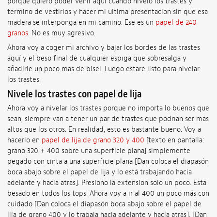
porque quiero poder venir aquí cuando nivelo los trastes y
termino de vestirlos y hacer mi última presentación sin que esa
madera se interponga en mi camino. Ese es un
papel de 240
granos
. No es muy agresivo.
Ahora voy a coger mi archivo y bajar los bordes de las trastes
aquí y el beso final de cualquier espiga que sobresalga y
añadirle un poco más de bisel. Luego estaré listo para nivelar
los trastes.
Nivele los trastes con papel de lija
Ahora voy a nivelar los trastes porque no importa lo buenos que
sean, siempre van a tener un par de trastes que podrían ser más
altos que los otros. En realidad, esto es bastante bueno. Voy a
hacerlo en
papel de lija de grano 320 y 400
[texto en pantalla:
grano 320 + 400 sobre una superficie plana] simplemente
pegado con cinta a una superficie plana [Dan coloca el diapasón
boca abajo sobre el papel de lija y lo está trabajando hacia
adelante y hacia atrás]. Presiono la extensión solo un poco. Está
besado en todos los tops. Ahora voy a ir al 400 un poco más con
cuidado [Dan coloca el diapasón boca abajo sobre el papel de
lija de grano 400 y lo trabaja hacia adelante y hacia atrás]. [Dan