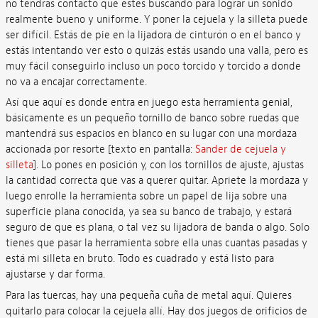
no tendrás contacto que estés buscando para lograr un sonido
realmente bueno y uniforme. Y poner la cejuela y la silleta puede
ser difícil. Estás de pie en la lijadora de cinturón o en el banco y
estás intentando ver esto o quizás estás usando una valla, pero es
muy fácil conseguirlo incluso un poco torcido y torcido a donde
no va a encajar correctamente.
Así que aquí es donde entra en juego esta herramienta genial,
básicamente es un pequeño tornillo de banco sobre ruedas que
mantendrá sus espacios en blanco en su lugar con una mordaza
accionada por resorte [texto en pantalla:
Sander de cejuela y
silleta
]. Lo pones en posición y, con los tornillos de ajuste, ajustas
la cantidad correcta que vas a querer quitar. Apriete la mordaza y
luego enrolle la herramienta sobre un papel de lija sobre una
superficie plana conocida, ya sea su banco de trabajo, y estará
seguro de que es plana, o tal vez su lijadora de banda o algo. Solo
tienes que pasar la herramienta sobre ella unas cuantas pasadas y
está mi silleta en bruto. Todo es cuadrado y está listo para
ajustarse y dar forma.
Para las tuercas, hay una pequeña cuña de metal aquí. Quieres
quitarlo para colocar la cejuela allí. Hay dos juegos de orificios de