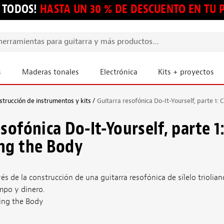
 TODOS!
HASTA UN 30 % DE DESCUENTO EN TU
s
Maderas tonales
Electrónica
Kits + proyectos
strucción de instrumentos y kits
Guitarra resofónica Do-It-Yourself, parte 1:
sofónica Do-It-Yourself, parte 1
ng the Body
vés de la construcción de una guitarra resofónica de sílelo triolian
mpo y dinero.
ing the Body