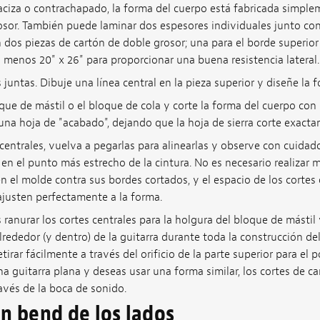
ciza o contrachapado, la forma del cuerpo está fabricada simple
sor. También puede laminar dos espesores individuales junto c
 dos piezas de cartón de doble grosor; una para el borde superior e
l menos 20" x 26" para proporcionar una buena resistencia lateral.
 juntas. Dibuje una línea central en la pieza superior y diseñe la 
que de mástil o el bloque de cola y corte la forma del cuerpo con 
a hoja de "acabado", dejando que la hoja de sierra corte exactam
 centrales, vuelva a pegarlas para alinearlas y observe con cuidado
 en el punto más estrecho de la cintura. No es necesario realizar m
n el molde contra sus bordes cortados, y el espacio de los cortes 
ajusten perfectamente a la forma.
ranurar los cortes centrales para la holgura del bloque de mástil 
ededor (y dentro) de la guitarra durante toda la construcción del
tirar fácilmente a través del orificio de la parte superior para el p
 guitarra plana y deseas usar una forma similar, los cortes de c
ravés de la boca de sonido.
un bend de los lados