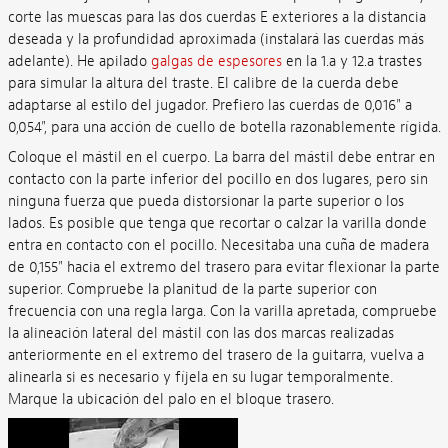
corte las muescas para las dos cuerdas E exteriores a la distancia
deseada y la profundidad aproximada (instalará las cuerdas más
adelante). He apilado
galgas de espesores
en la 1.a y 12.a trastes
para simular la altura del traste. El calibre de la cuerda debe
adaptarse al estilo del jugador. Prefiero las cuerdas de 0,016" a
0,054", para una acción de cuello de botella razonablemente rígida.
Coloque el mástil en el cuerpo. La barra del mástil debe entrar en
contacto con la parte inferior del pocillo en dos lugares, pero sin
ninguna fuerza que pueda distorsionar la parte superior o los
lados. Es posible que tenga que recortar o calzar la varilla donde
entra en contacto con el pocillo. Necesitaba una cuña de madera
de 0,155" hacia el extremo del trasero para evitar flexionar la parte
superior. Compruebe la planitud de la parte superior con
frecuencia con una regla larga. Con la varilla apretada, compruebe
la alineación lateral del mástil con las dos marcas realizadas
anteriormente en el extremo del trasero de la guitarra, vuelva a
alinearla si es necesario y fíjela en su lugar temporalmente.
Marque la ubicación del palo en el bloque trasero.