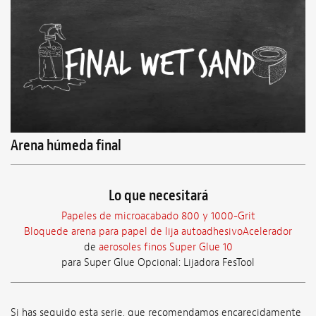
Arena húmeda final
Lo que necesitará
Papeles de microacabado 800 y 1000-Grit
Bloquede arena para papel de lija autoadhesivoAcelerador
de
aerosoles finos Super Glue 10
para Super Glue Opcional: Lijadora FesTool
Si has seguido esta serie, que recomendamos encarecidamente