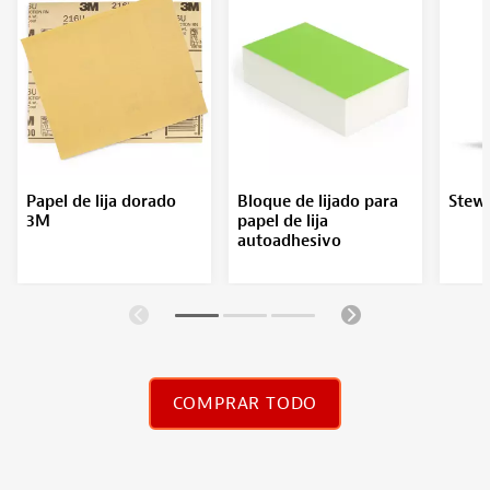
Papel de lija dorado
Bloque de lijado para
Stew
3M
papel de lija
autoadhesivo
COMPRAR TODO