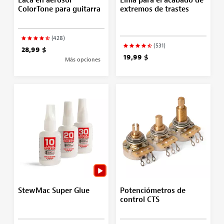
Laca en aerosol
Lima para el acabado de
ColorTone para guitarra
extremos de trastes
(428)
(531)
28,99 $
19,99 $
Más opciones
StewMac Super Glue
Potenciómetros de
control CTS