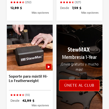
(252)
(327)
12,99 $
Desde
7,59 $
Más opciones
Más opciones
StewMAX
Membresía 1-Year
¡Envío gratuito y mucho
más!
Soporte para mástil Hi-
Lo Featherweight
ÚNETE AL CLUB
(55)
Desde
42,99 $
Más opciones