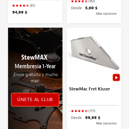
(161)
(81)
Desde
5,00 $
94,99 $
Más opciones
StewMAX
Membresía 1-Year
¡Envío gratuito y mucho
más!
StewMac Fret Kisser
ÚNETE AL CLUB
(173)
Desde
99,99 $
Más opciones